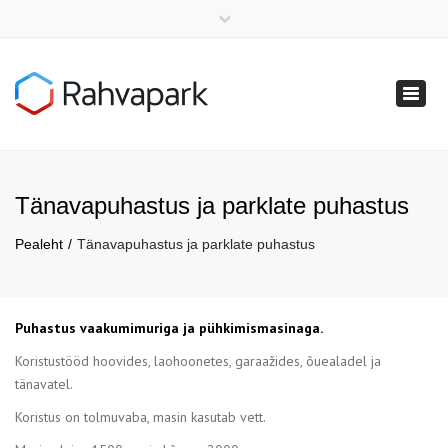
×
RU
Toggl
E-R: 9:00 - 17:00
naviga
+372 55-71-884
info@rahvapark.ee
Tänavapuhastus ja parklate puhastus
Pealeht
Tänavapuhastus ja parklate puhastus
Puhastus vaakumimuriga ja pühkimismasinaga.
Koristustööd hoovides, laohoonetes, garaažides, õuealadel ja
tänavatel.
Koristus on tolmuvaba, masin kasutab vett.